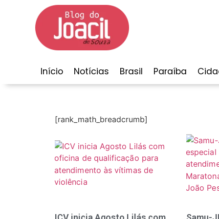
Início
Notícias
Brasil
Paraíba
Cida
[rank_math_breadcrumb]
ICV inicia Agosto Lilás com
Samu-J